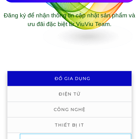
Đăng ký để nhận thông tin cập nhật sản phẩm và
ưu đãi đặc biệt từ ViuViu Team.
ĐỒ GIA DỤNG
ĐIỆN TỬ
CÔNG NGHỆ
THIẾT BỊ IT