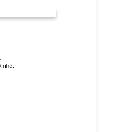
.
t nhỏ.