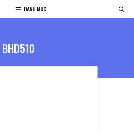
DANH MỤC
S BHD510