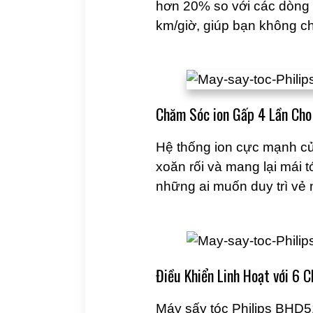
hơn 20% so với các dòng 
km/giờ, giúp bạn không c
Chăm Sóc ion Gấp 4 Lần Ch
Hệ thống ion cực mạnh của
xoăn rối và mang lại mái 
những ai muốn duy trì vẻ
Điều Khiển Linh Hoạt với 6 
Máy sấy tóc Philips BHD51