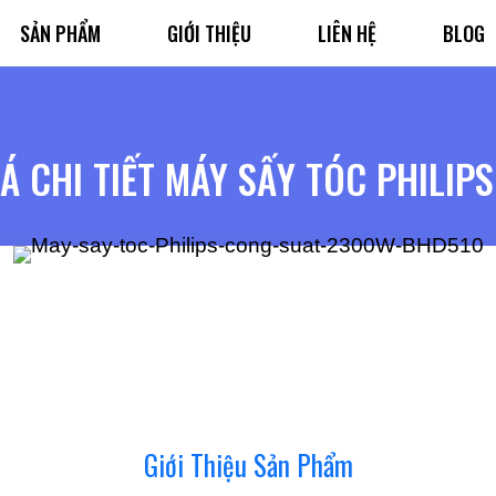
SẢN PHẨM
GIỚI THIỆU
LIÊN HỆ
BLOG
Á CHI TIẾT MÁY SẤY TÓC PHILIP
Giới Thiệu Sản Phẩm