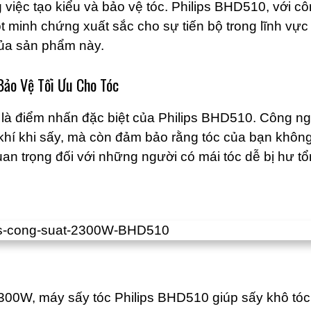
 việc tạo kiểu và bảo vệ tóc. Philips BHD510, với 
t minh chứng xuất sắc cho sự tiến bộ trong lĩnh vự
của sản phẩm này.
ảo Vệ Tối Ưu Cho Tóc
à điểm nhấn đặc biệt của Philips BHD510. Công ng
khí khi sấy, mà còn đảm bảo rằng tóc của bạn không
uan trọng đối với những người có mái tóc dễ bị hư t
00W, máy sấy tóc Philips BHD510 giúp sấy khô tóc