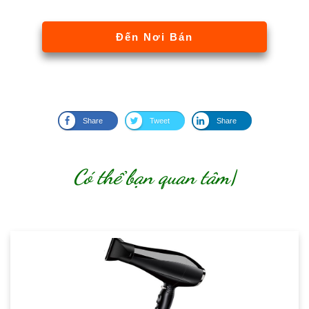
Đến Nơi Bán
Share
Tweet
Share
Có thể bạn quan tâm
|