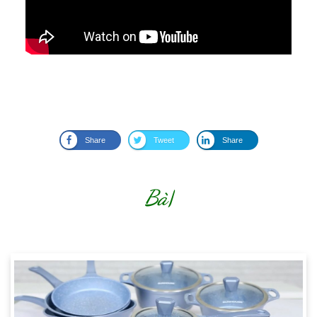
Share
Tweet
Share
Có t
|