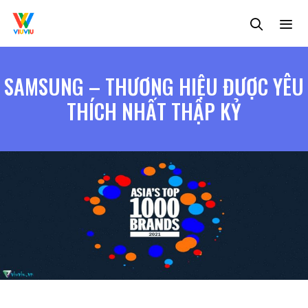
Chuyển
đến
nội
dung
MENU
SAMSUNG – THƯƠNG HIỆU ĐƯỢC YÊU
THÍCH NHẤT THẬP KỶ