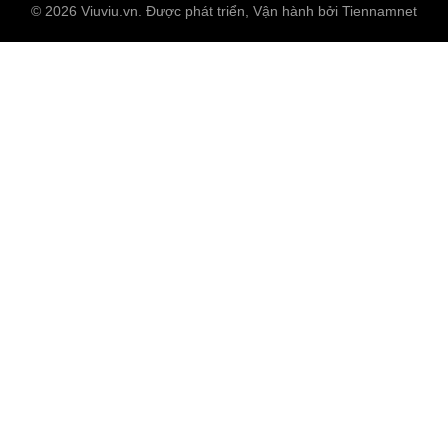
© 2026 Viuviu.vn. Được phát triển, Vận hành bởi Tiennamnet