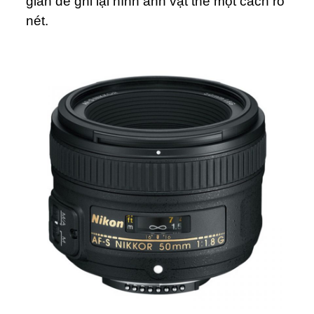
gian để ghi lại hình ảnh vật thể một cách rõ
nét.