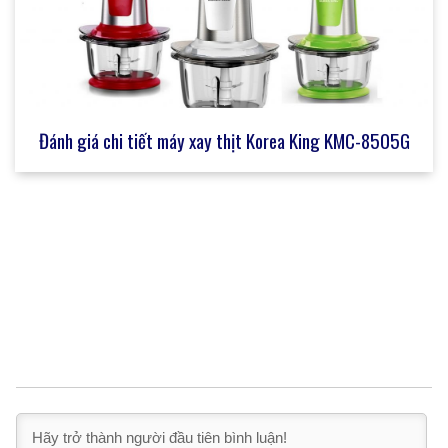
Đánh giá chi tiết máy xay thịt Korea King KMC-8505G