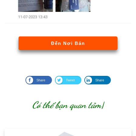
Đến Nơi Bán
Share
Tweet
Share
Có thể bạn quan tâm
|