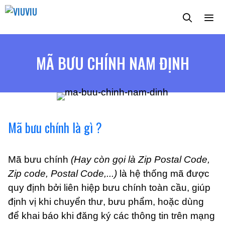
Chuyển
đến
nội
dung
MENU
MÃ BƯU CHÍNH NAM ĐỊNH
Mã bưu chính là gì ?
Mã bưu chính
(Hay còn gọi là Zip Postal Code,
Zip code, Postal Code,...)
là hệ thống mã được
quy định bởi liên hiệp bưu chính toàn cầu, giúp
định vị khi chuyển thư, bưu phẩm, hoặc dùng
để khai báo khi đăng ký các thông tin trên mạng