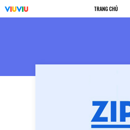
Chuyển
TRANG CHỦ
đến
nội
dung