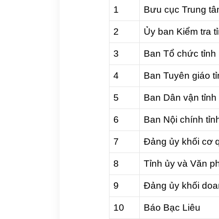
1
Bưu cục Trung tâ
2
Ủy ban Kiểm tra t
3
Ban Tổ chức tỉnh 
4
Ban Tuyên giáo tỉ
5
Ban Dân vận tỉnh 
6
Ban Nội chính tỉn
7
Đảng ủy khối cơ q
8
Tỉnh ủy và Văn ph
9
Đảng ủy khối doa
10
Báo Bạc Liêu