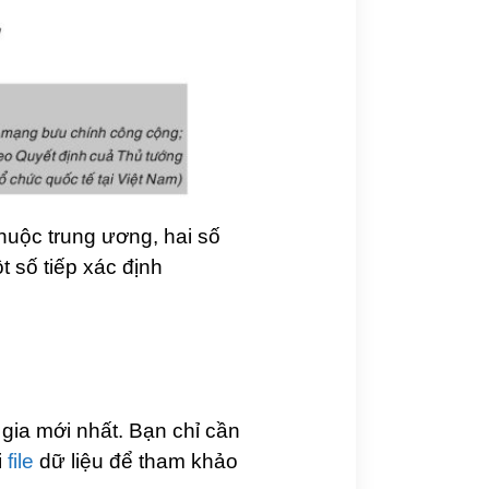
thuộc trung ương, hai số
 số tiếp xác định
gia mới nhất. Bạn chỉ cần
i
file
dữ liệu để tham khảo