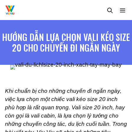
Chuyển
đến
nội
dung
MENU
HƯỚNG DẪN LỰA CHỌN VALI KÉO SIZE
20 CHO CHUYẾN ĐI NGẮN NGÀY
Khi chuẩn bị cho những chuyến đi ngắn ngày,
việc lựa chọn một chiếc vali kéo size 20 inch
phù hợp là rất quan trọng. Vali size 20 inch, hay
còn gọi là vali cabin, là lựa chọn lý tưởng cho
những chuyến công tác, du lịch cuối tuần. Trong