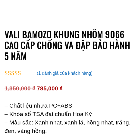
VALI BAMOZO KHUNG NHÔM 9066
CAO CẤP CHỐNG VA ĐẬP BẢO HÀNH
5 NĂM
(
1
đánh giá của khách hàng)
5.00
ngoài 5
Giá
Giá
1,350,000
₫
785,000
₫
gốc
hiện
là:
tại
– Chất liệu nhựa PC+ABS
1,350,000 ₫.
là:
– Khóa số TSA đạt chuẩn Hoa Kỳ
785,000 ₫.
– Màu sắc: Xanh nhạt, xanh lá, hồng nhạt, trắng,
đen, vàng hồng.