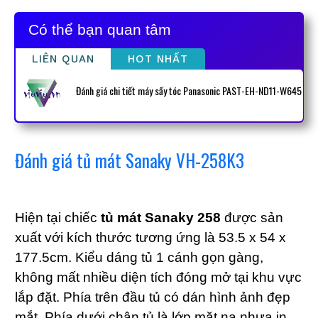
Có thể bạn quan tâm
LIÊN QUAN
HOT NHẤT
Đánh giá chi tiết máy sấy tóc Panasonic PAST-EH-ND11-W645
Đánh giá tủ mát Sanaky VH-258K3
Hiện tại chiếc
tủ mát Sanaky 258
được sản
xuất với kích thước tương ứng là 53.5 x 54 x
177.5cm. Kiểu dáng tủ 1 cánh gọn gàng,
không mất nhiều diện tích đóng mở tại khu vực
lắp đặt. Phía trên đầu tủ có dán hình ảnh đẹp
mắt. Phía dưới chân tủ là lớp mặt nạ nhựa in