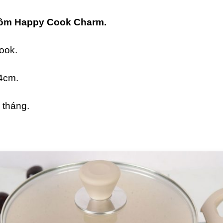
ôm Happy Cook Charm.
ook.
14cm.
 tháng.