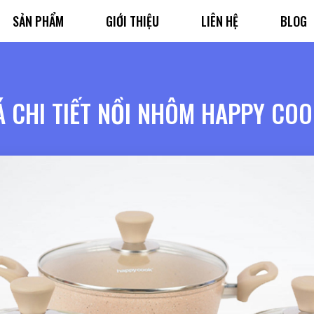
SẢN PHẨM
GIỚI THIỆU
LIÊN HỆ
BLOG
Á CHI TIẾT NỒI NHÔM HAPPY CO