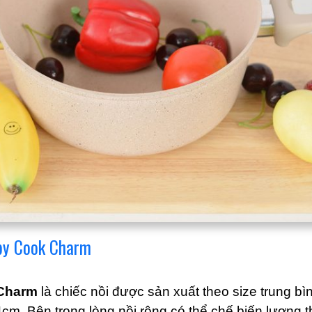
py Cook Charm
Charm
là chiếc nồi được sản xuất theo size trung bì
4cm. Bên trong lòng nồi rộng có thể chế biến lượng 