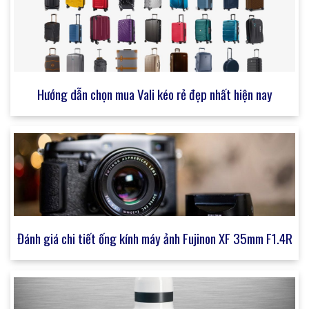
Hướng dẫn chọn mua Vali kéo rẻ đẹp nhất hiện nay
Đánh giá chi tiết ống kính máy ảnh Fujinon XF 35mm F1.4R