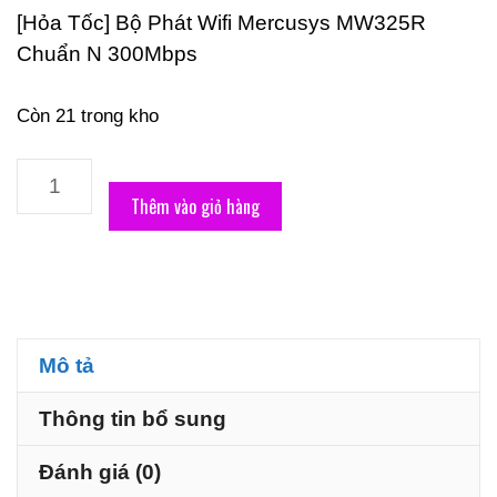
[Hỏa Tốc] Bộ Phát Wifi Mercusys MW325R
Chuẩn N 300Mbps
Còn 21 trong kho
Bộ
Phát
Thêm vào giỏ hàng
Wifi
Mercusys
MW325R
Chuẩn
N
Mô tả
300Mbps
Thông tin bổ sung
số
lượng
Đánh giá (0)