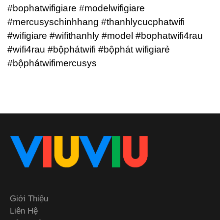
#bophatwifigiare #modelwifigiare
#mercusyschinhhang #thanhlycucphatwifi
#wifigiare #wifithanhly #model #bophatwifi4rau
#wifi4rau #bộphátwifi #bộphát wifigiarẻ
#bộphátwifimercusys
Giới Thiệu
Liên Hệ