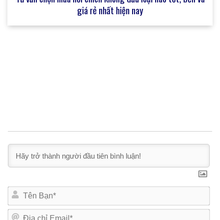
giá rẻ nhất hiện nay
T
ê
n
Đ