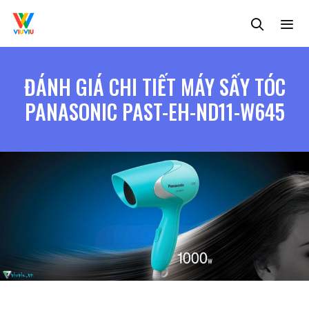
Chuyển
đến
nội
dung
MENU
ĐÁNH GIÁ CHI TIẾT MÁY SẤY TÓC
PANASONIC PAST-EH-ND11-W645